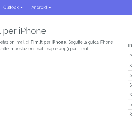
Outlook
Android
l per iPhone
stazioni mail di
Tim.it
per
iPhone
. Seguite la guida iPhone
i
delle impostazioni mail imap e pop3 per Tim.it.
P
S
p
S
S
p
R