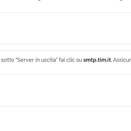
tto "Server in uscita" fai clic su
smtp.tim.it
. Assicu