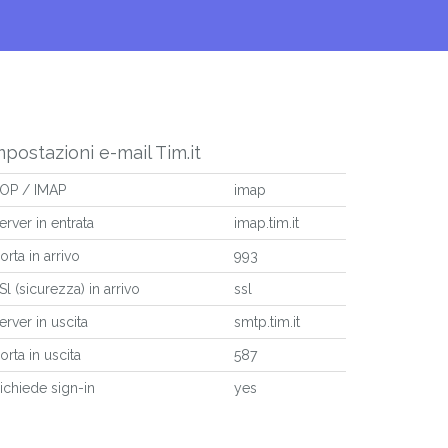
mpostazioni e-mail Tim.it
OP / IMAP
imap
erver in entrata
imap.tim.it
orta in arrivo
993
Sl (sicurezza) in arrivo
ssl
erver in uscita
smtp.tim.it
orta in uscita
587
ichiede sign-in
yes