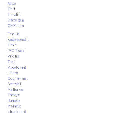
Alice
Tin.it
Tiscali.it
Office 365
GMX.com
Email.it
Fastwebnet.it
Tim.it
PEC Tiscali
Virgilio
Tre.it
Vodafone.it
Libero
Countermail
StartMail
Mailfence
Thexyz
Runbox
Inwind.it
istruzione.it