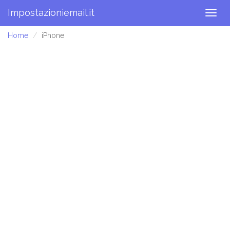
Impostazioniemail.it
Togg
navig
Home
iPhone