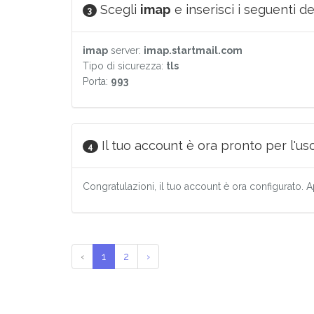
Scegli
imap
e inserisci i seguenti det
3
imap
server:
imap.startmail.com
Tipo di sicurezza:
tls
Porta:
993
Il tuo account è ora pronto per l'uso
4
Congratulazioni, il tuo account è ora configurato. A
‹
1
2
›