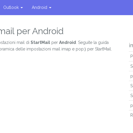
Outlook
Android
mail per Android
stazioni mail di
StartMail
per
Android
. Seguite la guida
i
oramica delle impostazioni mail imap e pop3 per StartMail.
P
S
p
S
S
p
R