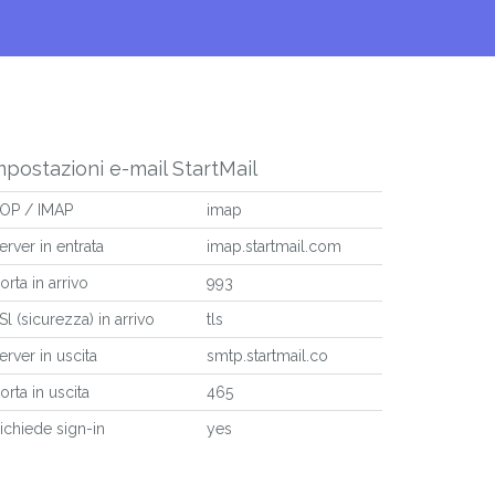
mpostazioni e-mail StartMail
OP / IMAP
imap
erver in entrata
imap.startmail.com
orta in arrivo
993
Sl (sicurezza) in arrivo
tls
erver in uscita
smtp.startmail.co
orta in uscita
465
ichiede sign-in
yes