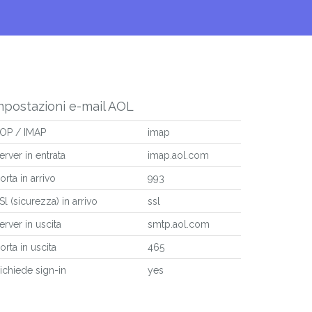
mpostazioni e-mail AOL
OP / IMAP
imap
erver in entrata
imap.aol.com
orta in arrivo
993
Sl (sicurezza) in arrivo
ssl
erver in uscita
smtp.aol.com
orta in uscita
465
ichiede sign-in
yes