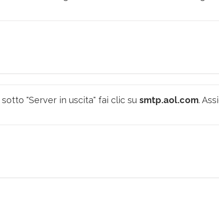
tto "Server in uscita" fai clic su
smtp.aol.com
. Ass