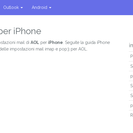
Outlook
Android
per iPhone
stazioni mail di
AOL
per
iPhone
. Seguite la guida iPhone
i
 delle impostazioni mail imap e pop3 per AOL.
P
S
p
S
S
p
R