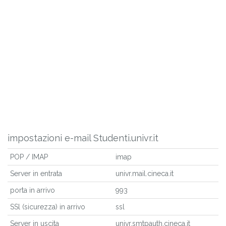
impostazioni e-mail Studenti.univr.it
POP / IMAP
imap
Server in entrata
univr.mail.cineca.it
porta in arrivo
993
SSl (sicurezza) in arrivo
ssl
Server in uscita
univr.smtpauth.cineca.it