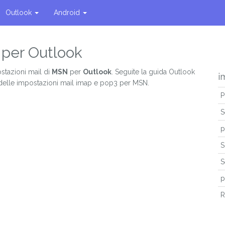
Outlook
Android
 per Outlook
stazioni mail di
MSN
per
Outlook
. Seguite la guida Outlook
i
 delle impostazioni mail imap e pop3 per MSN.
P
S
p
S
S
p
R