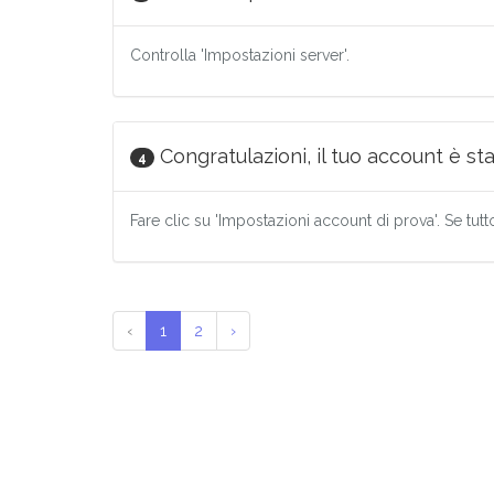
Controlla 'Impostazioni server'.
Congratulazioni, il tuo account è st
4
Fare clic su 'Impostazioni account di prova'. Se tutto
‹
1
2
›