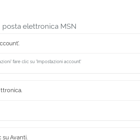
a posta elettronica MSN
ccount'.
azioni' fare clic su 'Impostazioni account'
ttronica.
c su Avanti.