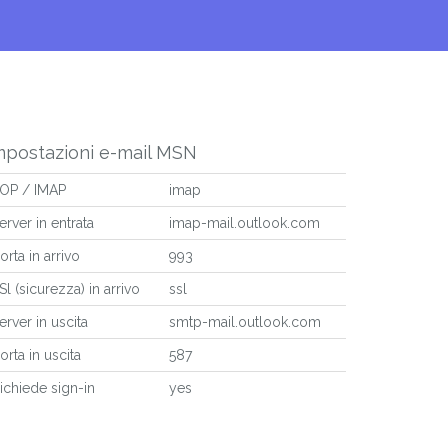
mpostazioni e-mail MSN
OP / IMAP
imap
erver in entrata
imap-mail.outlook.com
orta in arrivo
993
Sl (sicurezza) in arrivo
ssl
erver in uscita
smtp-mail.outlook.com
orta in uscita
587
ichiede sign-in
yes