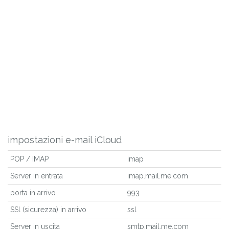
impostazioni e-mail iCloud
POP / IMAP
imap
Server in entrata
imap.mail.me.com
porta in arrivo
993
SSl (sicurezza) in arrivo
ssl
Server in uscita
smtp.mail.me.com