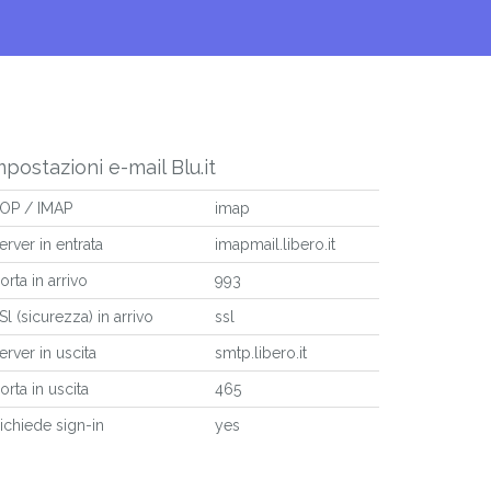
mpostazioni e-mail Blu.it
OP / IMAP
imap
erver in entrata
imapmail.libero.it
orta in arrivo
993
Sl (sicurezza) in arrivo
ssl
erver in uscita
smtp.libero.it
orta in uscita
465
ichiede sign-in
yes