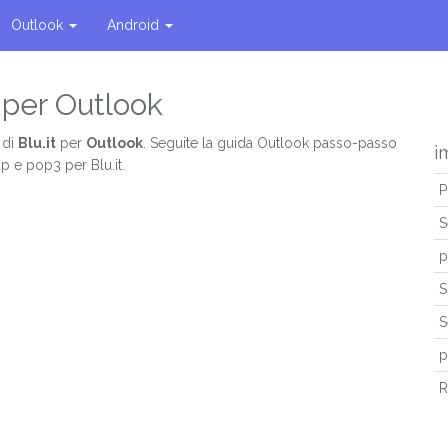
Outlook
Android
l per Outlook
 di
Blu.it
per
Outlook
. Seguite la guida Outlook passo-passo
i
p e pop3 per Blu.it.
P
S
p
S
S
p
R