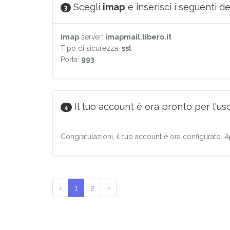
Scegli
imap
e inserisci i seguenti det
3
imap
server:
imapmail.libero.it
Tipo di sicurezza:
ssl
Porta:
993
Il tuo account è ora pronto per l'uso
4
Congratulazioni, il tuo account è ora configurato. A
‹
1
2
›