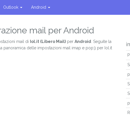
Outlook
Android
gurazione mail per Android
stazioni mail di
Iol.it (Libero Mail)
per
Android
. Seguite la
i
la panoramica delle impostazioni mail imap e pop3 per Iol.it
P
S
p
S
S
p
R