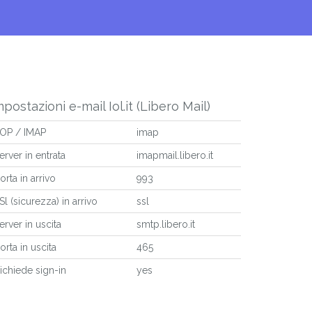
mpostazioni e-mail Iol.it (Libero Mail)
OP / IMAP
imap
erver in entrata
imapmail.libero.it
orta in arrivo
993
Sl (sicurezza) in arrivo
ssl
erver in uscita
smtp.libero.it
orta in uscita
465
ichiede sign-in
yes