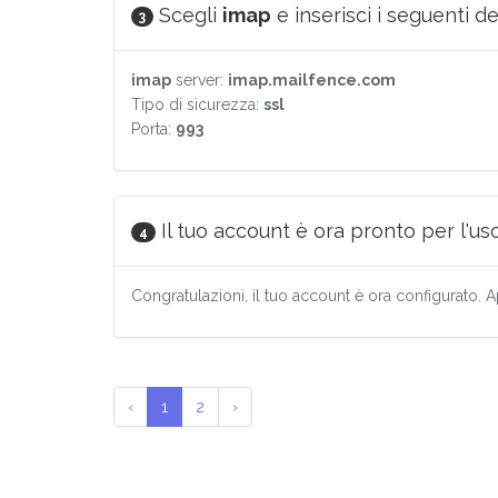
Scegli
imap
e inserisci i seguenti det
3
imap
server:
imap.mailfence.com
Tipo di sicurezza:
ssl
Porta:
993
Il tuo account è ora pronto per l'uso
4
Congratulazioni, il tuo account è ora configurato. A
‹
1
2
›