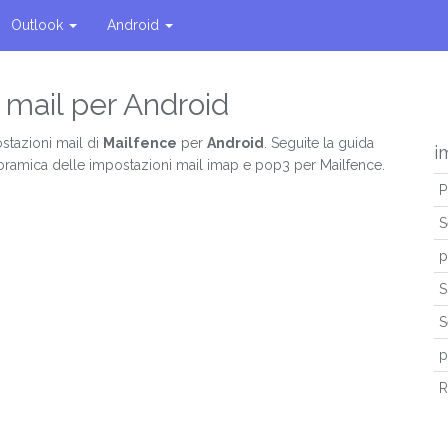
Outlook
Android
 mail per Android
stazioni mail di
Mailfence
per
Android
. Seguite la guida
i
oramica delle impostazioni mail imap e pop3 per Mailfence.
P
S
p
S
S
p
R