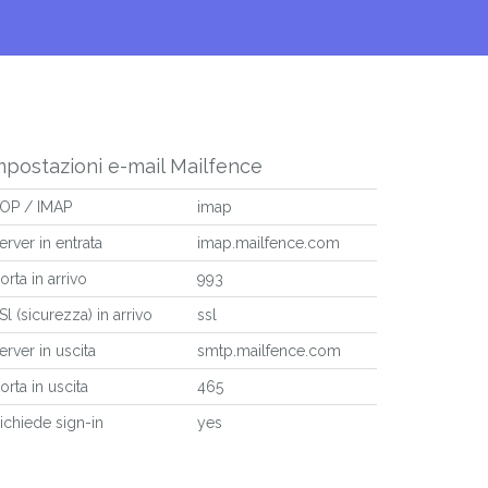
mpostazioni e-mail Mailfence
OP / IMAP
imap
erver in entrata
imap.mailfence.com
orta in arrivo
993
Sl (sicurezza) in arrivo
ssl
erver in uscita
smtp.mailfence.com
orta in uscita
465
ichiede sign-in
yes